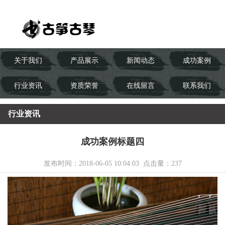
关于我们
产品展示
新闻动态
成功案例
行业资讯
资质荣誉
在线留言
联系我们
行业资讯
成功案例标题四
发布时间：2018-06-05 10:04:03 点击量：
237