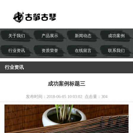
关于我们
产品展示
新闻动态
成功案例
行业资讯
资质荣誉
在线留言
联系我们
行业资讯
成功案例标题三
发布时间：2018-06-05 10:03:02 点击量：
304