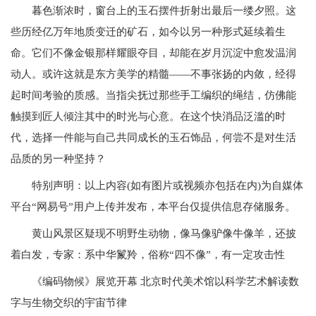
暮色渐浓时，窗台上的玉石摆件折射出最后一缕夕照。这
些历经亿万年地质变迁的矿石，如今以另一种形式延续着生
命。它们不像金银那样耀眼夺目，却能在岁月沉淀中愈发温润
动人。或许这就是东方美学的精髓——不事张扬的内敛，经得
起时间考验的质感。当指尖抚过那些手工编织的绳结，仿佛能
触摸到匠人倾注其中的时光与心意。在这个快消品泛滥的时
代，选择一件能与自己共同成长的玉石饰品，何尝不是对生活
品质的另一种坚持？
特别声明：以上内容(如有图片或视频亦包括在内)为自媒体
平台“网易号”用户上传并发布，本平台仅提供信息存储服务。
黄山风景区疑现不明野生动物，像马像驴像牛像羊，还披
着白发，专家：系中华鬣羚，俗称“四不像”，有一定攻击性
《编码物候》展览开幕 北京时代美术馆以科学艺术解读数
字与生物交织的宇宙节律