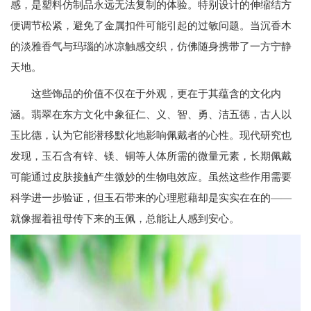
感，是塑料仿制品永远无法复制的体验。特别设计的伸缩结方
便调节松紧，避免了金属扣件可能引起的过敏问题。当沉香木
的淡雅香气与玛瑙的冰凉触感交织，仿佛随身携带了一方宁静
天地。
这些饰品的价值不仅在于外观，更在于其蕴含的文化内
涵。翡翠在东方文化中象征仁、义、智、勇、洁五德，古人以
玉比德，认为它能潜移默化地影响佩戴者的心性。现代研究也
发现，玉石含有锌、镁、铜等人体所需的微量元素，长期佩戴
可能通过皮肤接触产生微妙的生物电效应。虽然这些作用需要
科学进一步验证，但玉石带来的心理慰藉却是实实在在的——
就像握着祖母传下来的玉佩，总能让人感到安心。