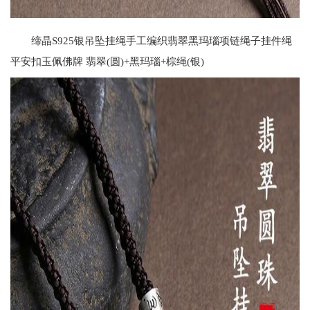
缔晶S925银吊坠挂绳手工编织翡翠黑玛瑙项链绳子挂件绳
平安扣玉佩佛牌 翡翠(圆)+黑玛瑙+棕绳(银)