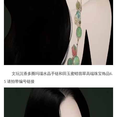
文玩沉香多圈玛瑙水晶手链和田玉蜜蜡翡翠高端珠宝饰品6.
5 请拍带编号链接