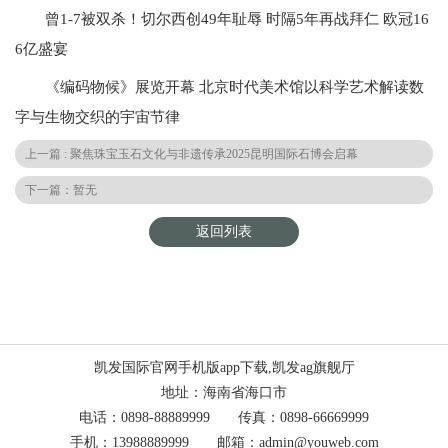
曾1-7被双杀！切尔西创49年耻辱 时隔5年再战拜仁 欧冠16
6亿盛宴
《编码物候》展览开幕 北京时代美术馆以科学艺术解读数
字与生物交织的宇宙节律
上一篇 : 聚焦珠宝玉石文化与非遗传承2025昆明国际石博会启幕
下一篇：暂无
返回列表
凯发国际官网手机版app下载,凯发ag旗舰厅
地址：海南省海口市
电话：0898-88889999 传真：0898-66669999
手机：13988889999 邮箱：admin@youweb.com