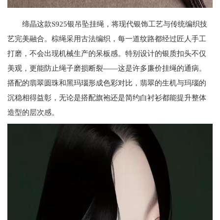
缔晶这款S925银吊坠挂绳，将现代银饰工艺与传统编织技
艺完美融合。棕绳采用古法编织，每一道纹路都经过匠人手工
打磨，不会出现机械生产的呆板感。特别设计的银质扣头不仅
美观，更能防止绳子磨损断裂——这是许多廉价挂绳的通病。
搭配的翡翠圆珠和黑玛瑙形成色彩对比，翡翠的生机与玛瑙的
沉稳相得益彰，无论是搭配旗袍还是简约白衬衫都能提升整体
造型的层次感。