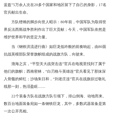
蓝盔”5万余人次在20多个国家和地区留下了自己的身影，17名
官兵献出生命。
方队铿锵的脚步向世人昭示：80年前，中国军队为取得世
界反法西斯战争胜利作出了巨大贡献；今天，中国军队依然是
维护世界和平的坚定力量。
当《钢铁洪流进行曲》如巨龙低吟般的前奏响起，由80面
抗战英模部队荣誉旗帜组成的战旗方队，向驶来。
渤海之滨，“平型关大战突击连”官兵在电视里找到了属于
他们的旗帜；西南密林，“白刃格斗英雄连”官兵看见了那抹深
入骨髓的鲜红；沙场朱日和，“刘老庄连”官兵在战旗掠过敬礼
线那一刻，热泪盈眶……
22个装备方队在战旗方队引领下，排山倒海、动地而来。
数百台地面装备宛如一条钢铁巨龙，其中，多数武器装备是第
一次公开亮相。