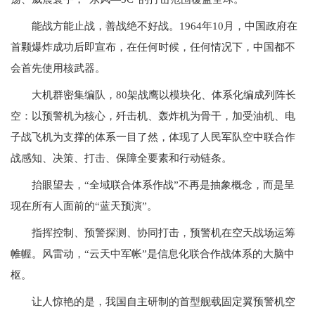
能战方能止战，善战绝不好战。1964年10月，中国政府在
首颗爆炸成功后即宣布，在任何时候，任何情况下，中国都不
会首先使用核武器。
大机群密集编队，80架战鹰以模块化、体系化编成列阵长
空：以预警机为核心，歼击机、轰炸机为骨干，加受油机、电
子战飞机为支撑的体系一目了然，体现了人民军队空中联合作
战感知、决策、打击、保障全要素和行动链条。
抬眼望去，“全域联合体系作战”不再是抽象概念，而是呈
现在所有人面前的“蓝天预演”。
指挥控制、预警探测、协同打击，预警机在空天战场运筹
帷幄。风雷动，“云天中军帐”是信息化联合作战体系的大脑中
枢。
让人惊艳的是，我国自主研制的首型舰载固定翼预警机空