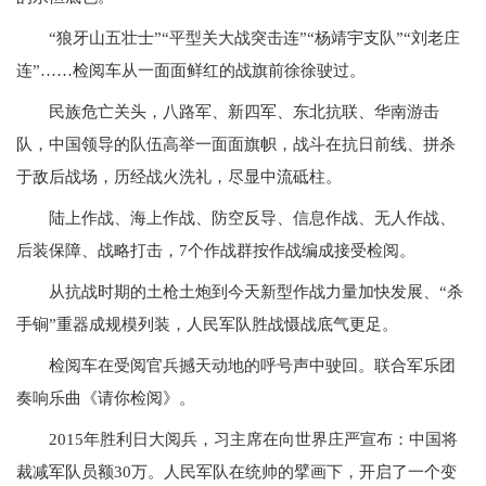
“狼牙山五壮士”“平型关大战突击连”“杨靖宇支队”“刘老庄
连”……检阅车从一面面鲜红的战旗前徐徐驶过。
民族危亡关头，八路军、新四军、东北抗联、华南游击
队，中国领导的队伍高举一面面旗帜，战斗在抗日前线、拼杀
于敌后战场，历经战火洗礼，尽显中流砥柱。
陆上作战、海上作战、防空反导、信息作战、无人作战、
后装保障、战略打击，7个作战群按作战编成接受检阅。
从抗战时期的土枪土炮到今天新型作战力量加快发展、“杀
手锏”重器成规模列装，人民军队胜战慑战底气更足。
检阅车在受阅官兵撼天动地的呼号声中驶回。联合军乐团
奏响乐曲《请你检阅》。
2015年胜利日大阅兵，习主席在向世界庄严宣布：中国将
裁减军队员额30万。人民军队在统帅的擘画下，开启了一个变