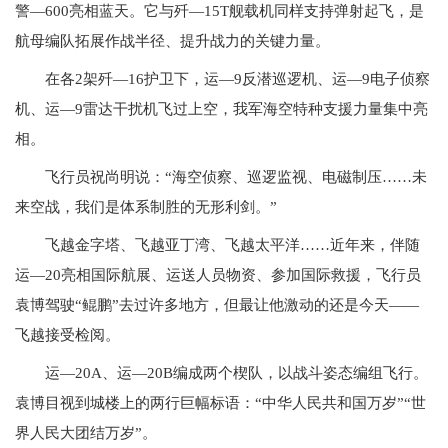
警—600亮相蓝天。它与歼—15T舰载机同样支持弹射起飞，是
航母编队拓展作战半径、提升战力的关键力量。
在各2架歼—16护卫下，运—9反潜巡逻机、运—9电子侦察
机、运—9雷达干扰机飞过上空，我军海空特种支援力量集中亮
相。
飞行员祝尚明说：“海空侦察、巡逻监视、电磁制压……未
来空战，我们是体系制胜的无形利剑。”
飞越金字塔、飞越亚丁湾、飞越太平洋……近年来，伴随
运—20亮相国际航展、运送人员物资、参加国际救援，飞行员
袁博驾驶“鲲鹏”去过许多地方，但最让他激动的还是今天——
飞越接受检阅。
运—20A、运—20B编成两个楔队，以战斗姿态编组飞行。
袁博目视到城楼上的两行巨幅标语：“中华人民共和国万岁”“世
界人民大团结万岁”。