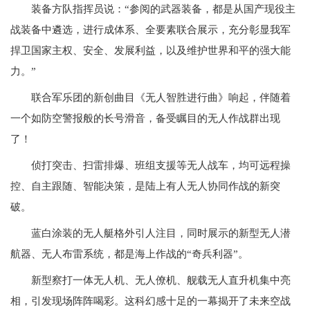
装备方队指挥员说：“参阅的武器装备，都是从国产现役主
战装备中遴选，进行成体系、全要素联合展示，充分彰显我军
捍卫国家主权、安全、发展利益，以及维护世界和平的强大能
力。”
联合军乐团的新创曲目《无人智胜进行曲》响起，伴随着
一个如防空警报般的长号滑音，备受瞩目的无人作战群出现
了！
侦打突击、扫雷排爆、班组支援等无人战车，均可远程操
控、自主跟随、智能决策，是陆上有人无人协同作战的新突
破。
蓝白涂装的无人艇格外引人注目，同时展示的新型无人潜
航器、无人布雷系统，都是海上作战的“奇兵利器”。
新型察打一体无人机、无人僚机、舰载无人直升机集中亮
相，引发现场阵阵喝彩。这科幻感十足的一幕揭开了未来空战