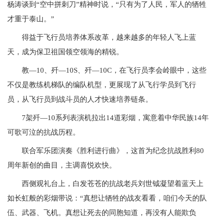
杨涛谈到“空中拼刺刀”精神时说，“只有为了人民，军人的牺牲
才重于泰山。”
得益于飞行员培养体系改革，越来越多的年轻人飞上蓝
天，成为保卫祖国领空领海的精锐。
教—10、歼—10S、歼—10C，在飞行员李会岭眼中，这些
不仅是教练机梯队的编队机型，更展现了从飞行学员到飞行
员，从飞行员到战斗员的人才快速培养链条。
7架歼—10系列表演机拉出14道彩烟，寓意着中华民族14年
可歌可泣的抗战历程。
联合军乐团演奏《胜利进行曲》，这首为纪念抗战胜利80
周年新创的曲目，主调喜悦欢快。
西侧观礼台上，白发苍苍的抗战老兵刘世钺凝望着蓝天上
如长虹般的彩烟带说：“真想让牺牲的战友看看，咱们今天的队
伍、武器、飞机。真想让死去的同胞知道，再没有人能欺负