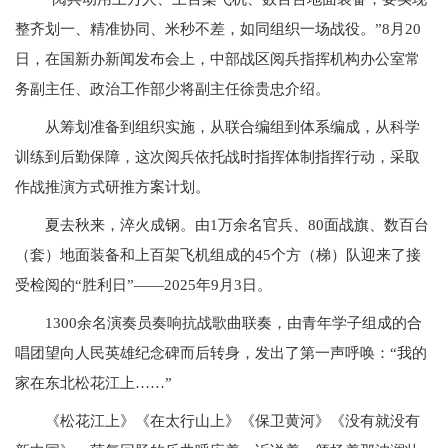
整齐划一、精准协同、米秒不差，如同组织一场战役。”8月20
日，在国新办新闻发布会上，中部战区阅兵指挥机构办公室常
务副主任、政治工作部少将副主任徐贵忠介绍。
从筹划准备到组织实施，从联合编组到体系编成，从科学
训练到后勤保障，这次阅兵依托战时指挥体制指挥行动，采取
作战推演方式研推方案计划。
夏去秋来，淬火成钢。由1万余名官兵、80面战旗、数百台
（套）地面装备和上百架飞机组成的45个方（梯）队迎来了接
受检阅的“胜利日”——2025年9月3日。
1300余名演奏员奏响抗战歌曲联奏，由青年学子组成的合
唱团望向人民英雄纪念碑而后转身，发出了第一声呼唤：“我的
家在东北松花江上……”
《松花江上》《在太行山上》《保卫黄河》《没有就没有