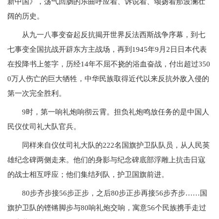
新中国》，荡气回肠的乐曲呼应着、诉说着、颂扬着那波澜壮
阔的历史。
从九一八事变奋起反抗揭开世界反法西斯战争序幕，到七
七事变全国抗战开辟东方主战场，再到1945年9月2日日本代表
在投降书上签字，历经14年不屈不挠的浴血奋战，付出超过350
0万人伤亡的巨大牺牲，中华民族取得近代以来反抗外敌入侵的
第一次完全胜利。
9时，第一响礼炮响彻云霄。担负礼炮鸣放任务的是中国人
民仪仗司礼大队官兵。
同样来自仪仗司礼大队的222名国旗护卫队队员，从人民英
雄纪念碑两侧走来。他们的身影与纪念碑底部浮雕上抗击日寇
的战士相互呼应；他们集结列队，护卫国旗前进。
80步齐步接56步正步，之后80步正步再接56步齐步……国
旗护卫队的铿锵脚步与80响礼炮交响，寓意56个民族携手走过