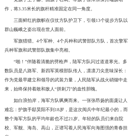
作，将3.35米长的旗杆精准固定在同一角度。
三面鲜红的旗帜在仪仗方队护卫下，引领13个徒步方队以
群山巍峨之姿出现在世人面前。
军旗猎猎。4个军种、4个兵种和武警部队方队，首次擎军
兵种军旗和武警部队旗集中亮相。
“啪！”伴随着清脆的劈枪声，陆军方队闪过道道寒光。多
数队员是八路军、新四军英模部队传人，凛凛刀尖意味深长：
作为党最早建立和领导的武装力量，人民陆军从战火硝烟中走
来，始终保持着敢和敌人“拼刺刀”的血性胆魄。
如白浪拍岸，海军方队飒爽而来。一张张昂扬的面庞让人
难忘：护旗手邸昊阳不到18岁，是这次阅兵中年纪最小的，而
整个海军方队的平均年龄也不过21岁。年轻的队员们来自院
校、军舰、海岛、高山，正谱写着人民海军向海图强的青春担