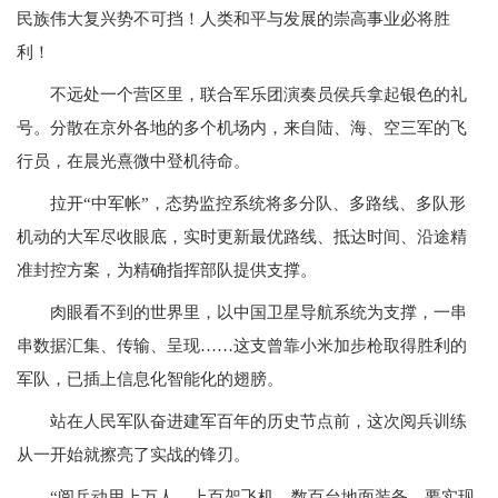
民族伟大复兴势不可挡！人类和平与发展的崇高事业必将胜
利！
不远处一个营区里，联合军乐团演奏员侯兵拿起银色的礼
号。分散在京外各地的多个机场内，来自陆、海、空三军的飞
行员，在晨光熹微中登机待命。
拉开“中军帐”，态势监控系统将多分队、多路线、多队形
机动的大军尽收眼底，实时更新最优路线、抵达时间、沿途精
准封控方案，为精确指挥部队提供支撑。
肉眼看不到的世界里，以中国卫星导航系统为支撑，一串
串数据汇集、传输、呈现……这支曾靠小米加步枪取得胜利的
军队，已插上信息化智能化的翅膀。
站在人民军队奋进建军百年的历史节点前，这次阅兵训练
从一开始就擦亮了实战的锋刃。
“阅兵动用上万人、上百架飞机、数百台地面装备，要实现