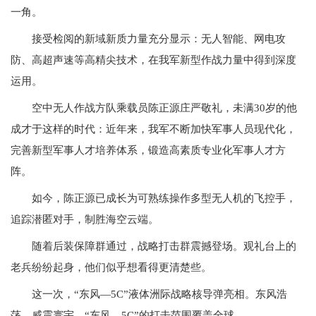
一角。
接受检阅的新域新质力量充分显示：无人智能、网电攻
防、高超声速等高精尖技术，在我军新型作战力量中得到深度
运用。
空中无人作战方队乘载员陈正源庄严敬礼，未满30岁的他
成才于这样的时代：近年来，我军不断加快军事人员现代化，
完善新型军事人才培养体系，锻造高素质专业化军事人才方
阵。
如今，陈正源已成长为可熟练操作多型无人机的飞控手，
追踪潜匿对手，制胜海空云端。
随着后装保障群通过，战略打击群震撼登场。观礼台上的
老兵纷纷起身，他们似乎想看得更清楚些。
这一次，“东风—5C”液体洲际战略核导弹亮相。东风浩
荡、威震寰宇，“东风—5C”的打击范围覆盖全球。