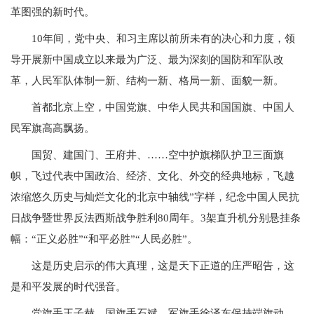
革图强的新时代。
10年间，党中央、和习主席以前所未有的决心和力度，领
导开展新中国成立以来最为广泛、最为深刻的国防和军队改
革，人民军队体制一新、结构一新、格局一新、面貌一新。
首都北京上空，中国党旗、中华人民共和国国旗、中国人
民军旗高高飘扬。
国贸、建国门、王府井、……空中护旗梯队护卫三面旗
帜，飞过代表中国政治、经济、文化、外交的经典地标，飞越
浓缩悠久历史与灿烂文化的北京中轴线”字样，纪念中国人民抗
日战争暨世界反法西斯战争胜利80周年。3架直升机分别悬挂条
幅：“正义必胜”“和平必胜”“人民必胜”。
这是历史启示的伟大真理，这是天下正道的庄严昭告，这
是和平发展的时代强音。
党旗手王子赫、国旗手石斌、军旗手徐泽东保持端旗动