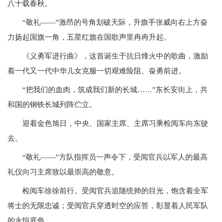
八十载春秋。
“敬礼——”激昂的号角划破天际，升旗手张威向右上方奋
力扬起国旗一角，五星红旗在国歌声里冉冉升起。
《义勇军进行曲》，这首诞生于抗日烽火中的歌曲，激励
着一代又一代中华儿女克服一切艰难险阻、奋勇前进。
“把我们的血肉，筑成我们新的长城……”东长安街上，共
和国的钢铁长城列阵伫立。
迎着金色旭日，中央、国家主席、主席习乘检阅车向东驶
去。
“敬礼——”方队指挥员一声令下，受阅官兵以军人的最高
礼仪向习主席致以最崇高的敬意。
检阅车徐徐前行。受阅官兵追随统帅的目光，饱含着全军
将士的无限忠诚；受阅官兵穿透时空的应答，彰显着人民军队
的永恒底色。