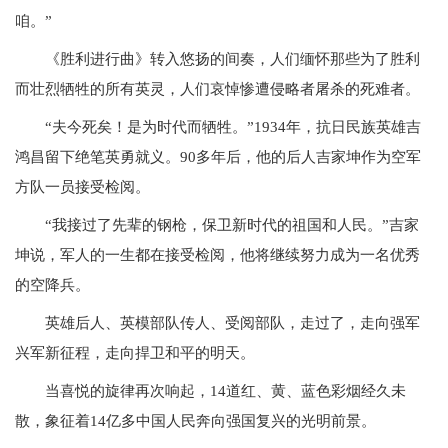
咱。”
《胜利进行曲》转入悠扬的间奏，人们缅怀那些为了胜利
而壮烈牺牲的所有英灵，人们哀悼惨遭侵略者屠杀的死难者。
“夫今死矣！是为时代而牺牲。”1934年，抗日民族英雄吉
鸿昌留下绝笔英勇就义。90多年后，他的后人吉家坤作为空军
方队一员接受检阅。
“我接过了先辈的钢枪，保卫新时代的祖国和人民。”吉家
坤说，军人的一生都在接受检阅，他将继续努力成为一名优秀
的空降兵。
英雄后人、英模部队传人、受阅部队，走过了，走向强军
兴军新征程，走向捍卫和平的明天。
当喜悦的旋律再次响起，14道红、黄、蓝色彩烟经久未
散，象征着14亿多中国人民奔向强国复兴的光明前景。