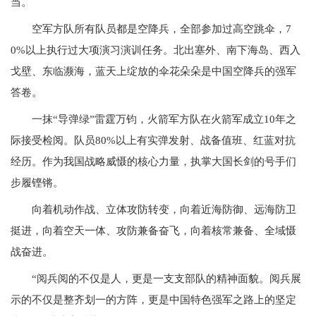
当。
空军方队所有队员都是空降兵，全部参加过高空跳伞，7
0%以上执行过大项演习演训任务。北出塞外、南下海岛、西入
戈壁、东临濒海，蓝天上绽放的伞花朵朵是中国空降兵的强军
答卷。
一抹“导弹绿”雷霆万钧，火箭军方队在火箭军成立10年之
际接受检阅。队员80%以上有实弹发射、战备值班、红蓝对抗
经历。作为我国战略威慑的核心力量，执掌大国长剑的号手们
步履铿锵。
向着机动作战、立体攻防转变，向着近海防御、远海防卫
挺进，向着空天一体、攻防兼备奋飞，向着核常兼备、全域慑
战奋进。
“阅兵阅的不仅是人，更是一支支部队的精神面貌。阅兵展
示的不仅是整齐划一的方阵，更是中国特色强军之路上的坚定