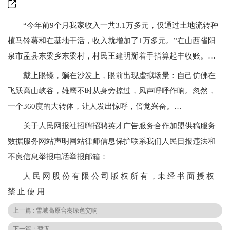
“今年前9个月我家收入一共3.1万多元，仅通过土地流转种
植马铃薯和在基地干活，收入就增加了1万多元。”在山西省阳
泉市盂县东梁乡东梁村，村民王建明掰着手指算起丰收账。…
戴上眼镜，躺在沙发上，眼前出现虚拟场景：自己仿佛在
飞跃高山峡谷，雄鹰不时从身旁掠过，风声呼呼作响。忽然，
一个360度的大转体，让人发出惊呼，倍觉兴奋。…
关于人民网报社招聘招聘英才广告服务合作加盟供稿服务
数据服务网站声明网站律师信息保护联系我们人民日报违法和
不良信息举报电话举报邮箱：
人 民 网 股 份 有 限 公 司 版 权 所 有 ，未 经 书 面 授 权
禁 止 使 用
上一篇 : 雪域高原合奏绿色交响
下一篇：暂无