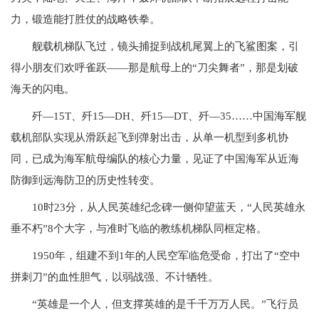
力，锻造能打胜仗的战略铁拳。
舰载机梯队飞过，镜头捕捉到战机尾翼上的飞鲨图案，引
得小朋友们欢呼雀跃——那是航母上的“刀尖舞者”，那是划破
海天的闪电。
歼—15T、歼15—DH、歼15—DT、歼—35……中国海军舰
载机部队实现从滑跃起飞到弹射出击，从单一机型到多机协
同，已成为海军航母编队的核心力量，见证了中国海军从近海
防御到远海防卫的历史性转变。
10时23分，从人民英雄纪念碑一侧仰望蓝天，“人民英雄永
垂不朽”8个大字，与准时飞临的教练机梯队同框定格。
1950年，组建不到1年的人民空军临危受命，打出了“空中
拼刺刀”的血性胆气，以弱战强、不计牺牲。
“英雄是一个人，但支撑英雄的是千千万万人民。”飞行员