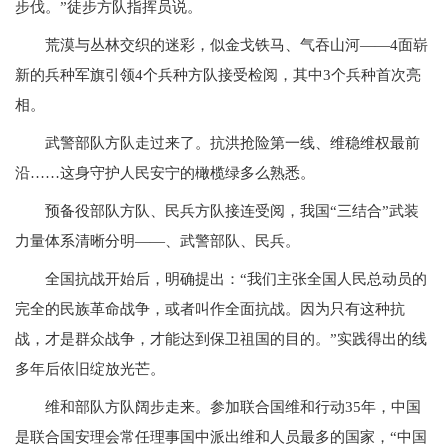
步伐。”徒步方队指挥员说。
荒漠与丛林交织的迷彩，似金戈铁马、气吞山河——4面崭
新的兵种军旗引领4个兵种方队接受检阅，其中3个兵种首次亮
相。
武警部队方队走过来了。抗洪抢险第一线、维稳维权最前
沿……这身守护人民安宁的橄榄绿多么熟悉。
预备役部队方队、民兵方队接连受阅，我国“三结合”武装
力量体系清晰分明——、武警部队、民兵。
全国抗战开始后，明确提出：“我们主张全国人民总动员的
完全的民族革命战争，或者叫作全面抗战。因为只有这种抗
战，才是群众战争，才能达到保卫祖国的目的。”实践得出的线
多年后依旧绽放光芒。
维和部队方队阔步走来。参加联合国维和行动35年，中国
是联合国安理会常任理事国中派出维和人员最多的国家，“中国