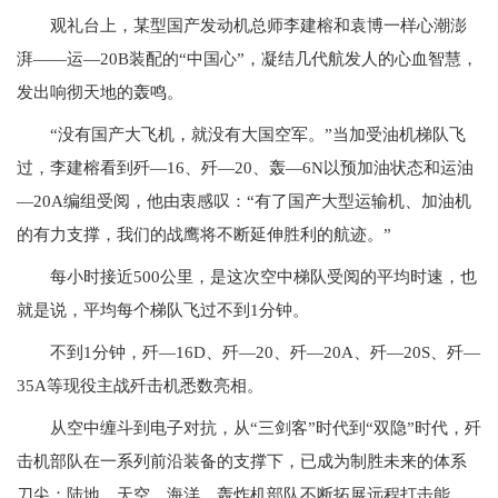
观礼台上，某型国产发动机总师李建榕和袁博一样心潮澎
湃——运—20B装配的“中国心”，凝结几代航发人的心血智慧，
发出响彻天地的轰鸣。
“没有国产大飞机，就没有大国空军。”当加受油机梯队飞
过，李建榕看到歼—16、歼—20、轰—6N以预加油状态和运油
—20A编组受阅，他由衷感叹：“有了国产大型运输机、加油机
的有力支撑，我们的战鹰将不断延伸胜利的航迹。”
每小时接近500公里，是这次空中梯队受阅的平均时速，也
就是说，平均每个梯队飞过不到1分钟。
不到1分钟，歼—16D、歼—20、歼—20A、歼—20S、歼—
35A等现役主战歼击机悉数亮相。
从空中缠斗到电子对抗，从“三剑客”时代到“双隐”时代，歼
击机部队在一系列前沿装备的支撑下，已成为制胜未来的体系
刀尖；陆地、天空、海洋，轰炸机部队不断拓展远程打击能