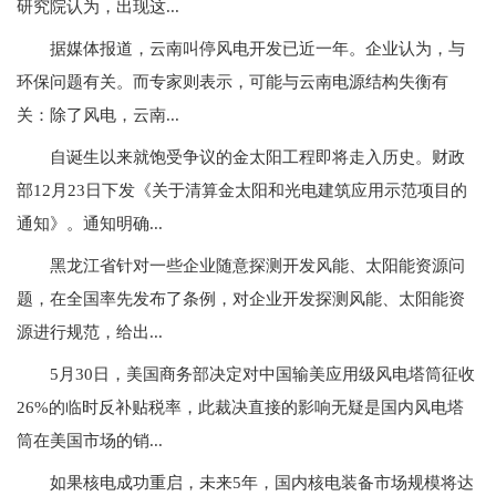
研究院认为，出现这...
据媒体报道，云南叫停风电开发已近一年。企业认为，与
环保问题有关。而专家则表示，可能与云南电源结构失衡有
关：除了风电，云南...
自诞生以来就饱受争议的金太阳工程即将走入历史。财政
部12月23日下发《关于清算金太阳和光电建筑应用示范项目的
通知》。通知明确...
黑龙江省针对一些企业随意探测开发风能、太阳能资源问
题，在全国率先发布了条例，对企业开发探测风能、太阳能资
源进行规范，给出...
5月30日，美国商务部决定对中国输美应用级风电塔筒征收
26%的临时反补贴税率，此裁决直接的影响无疑是国内风电塔
筒在美国市场的销...
如果核电成功重启，未来5年，国内核电装备市场规模将达