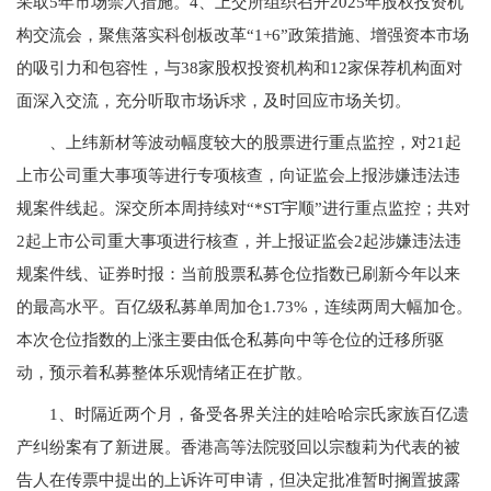
采取5年市场禁入措施。4、上交所组织召开2025年股权投资机
构交流会，聚焦落实科创板改革“1+6”政策措施、增强资本市场
的吸引力和包容性，与38家股权投资机构和12家保荐机构面对
面深入交流，充分听取市场诉求，及时回应市场关切。
、上纬新材等波动幅度较大的股票进行重点监控，对21起
上市公司重大事项等进行专项核查，向证监会上报涉嫌违法违
规案件线起。深交所本周持续对“*ST宇顺”进行重点监控；共对
2起上市公司重大事项进行核查，并上报证监会2起涉嫌违法违
规案件线、证券时报：当前股票私募仓位指数已刷新今年以来
的最高水平。百亿级私募单周加仓1.73%，连续两周大幅加仓。
本次仓位指数的上涨主要由低仓私募向中等仓位的迁移所驱
动，预示着私募整体乐观情绪正在扩散。
1、时隔近两个月，备受各界关注的娃哈哈宗氏家族百亿遗
产纠纷案有了新进展。香港高等法院驳回以宗馥莉为代表的被
告人在传票中提出的上诉许可申请，但决定批准暂时搁置披露