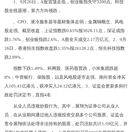
1、9月26日，A股震荡走低，创业板指失守3200点。科技
股全线退潮，算力方向领跌，
、CPO、液冷服务器等题材集体走弱；金属铜概念、风电
股走强。截至收盘，上证指数跌0.65%报3828.11点，深证成指
跌1.76%，创业板指跌2.6%。A股全天成交2.17万亿元。2、9月
26日，香港恒生指数收盘跌1.35%报26128.2点，恒生科技指数
跌2.89%，
指数下跌1.49%。科网股、医药股普跌，小米集团跌超
8%；中资银行、保险股，以及风电股逆市走强。南向资金净买
入105.41亿港元，获净买入24.12亿港元。3、证监会更新多则行
政处罚决定书，直指4名
从业人员违规炒股行为。其中，展翔为证券公司从业人
员，在从业期间通过他人违规投资交易多个公司股票。证监会
责令展翔依法处理非法持有的股票，处罚没款共计1.59亿元，并