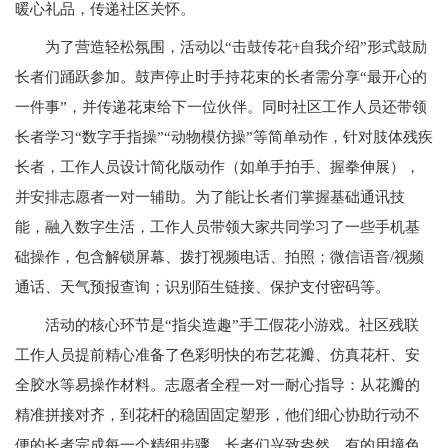
暖心礼品，传递社区关怀。
为了营造轻松氛围，活动以“击鼓传花+自我介绍”形式鼓励
长者们踊跃参加。鼓声停止时手持花束的长者需分享“最开心的
一件事”，并传递花束给下一位伙伴。同时社区工作人员还带领
长者学习“数字手指操”“动物模仿操”等简单动作，针对肢体残疾
长者，工作人员设计简化版动作（如单手拍手、握拳伸展），
并安排志愿者一对一辅助。为了能让长者们掌握基础通讯技
能，融入数字生活，工作人员带领大家共同学习了一些手机基
础操作，包含解锁屏幕、拨打视频电话、拍照；微信语音/视频
通话、天气预报查询；识别陌生链接、保护支付密码等。
活动的核心环节是“指尖造趣”手工假花小游戏。社区残联
工作人员提前精心准备了色彩明快的布艺花瓣、仿真花杆、安
全胶水等易操作材料。志愿者全程一对一耐心指导：从花瓣的
精准拼接对齐，到花杆的稳固固定塑形，他们细心协助行动不
便的长者完成每一个精细步骤。长者们兴致盎然，有的用撞色